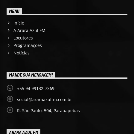
MENU
Início
A Arara Azul FM
Locutores
Programações
Notícias
MANDE SUA MENSAGEM!
+55 94 99132-7369
social@araraazulfm.com.br
R. São Paulo, 504, Parauapebas
ARARA AZUL FM