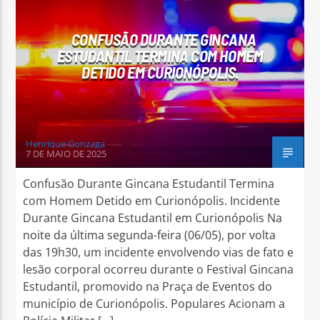
CONFUSÃO DURANTE GINCANA
ESTUDANTIL TERMINA COM HOMEM
DETIDO EM CURIONÓPOLIS.
Arara Azul FM
Henrique Gonzaga
7 DE MAIO DE 2025
Confusão Durante Gincana Estudantil Termina
com Homem Detido em Curionópolis. Incidente
Durante Gincana Estudantil em Curionópolis Na
noite da última segunda-feira (06/05), por volta
das 19h30, um incidente envolvendo vias de fato e
lesão corporal ocorreu durante o Festival Gincana
Estudantil, promovido na Praça de Eventos do
município de Curionópolis. Populares Acionam a