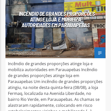
INCÊNDIO DE GRANDES PROPORÇÕES
ATINGE LOJA E MOBILIZA
AUTORIDADES EM PARAUAPEBAS
Arara Azul FM
Henrique Gonzaga
8 DE AGOSTO DE 2025
Incêndio de grandes proporções atinge loja e
mobiliza autoridades em Parauapebas Incêndio
de grandes proporções atinge loja em
Parauapebas Um incêndio de grandes proporções
atingiu, na noite desta quinta-feira (08/08), a loja
Fermaq, localizada na Avenida Liberdade, no
bairro Rio Verde, em Parauapebas. As chamas se
alastraram rapidamente, colocando em risco