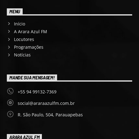
MENU
Início
A Arara Azul FM
Locutores
Programações
Notícias
MANDE SUA MENSAGEM!
+55 94 99132-7369
social@araraazulfm.com.br
R. São Paulo, 504, Parauapebas
ARARA AZUL FM