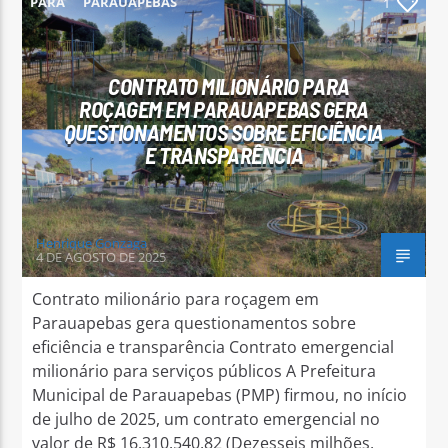
PARÁ
PARAUAPEBAS
1
CONTRATO MILIONÁRIO PARA
ROÇAGEM EM PARAUAPEBAS GERA
QUESTIONAMENTOS SOBRE EFICIÊNCIA
Arara Azul FM
E TRANSPARÊNCIA
Henrique Gonzaga
4 DE AGOSTO DE 2025
Contrato milionário para roçagem em
Parauapebas gera questionamentos sobre
eficiência e transparência Contrato emergencial
milionário para serviços públicos A Prefeitura
Municipal de Parauapebas (PMP) firmou, no início
de julho de 2025, um contrato emergencial no
valor de R$ 16.310.540,82 (Dezesseis milhões,