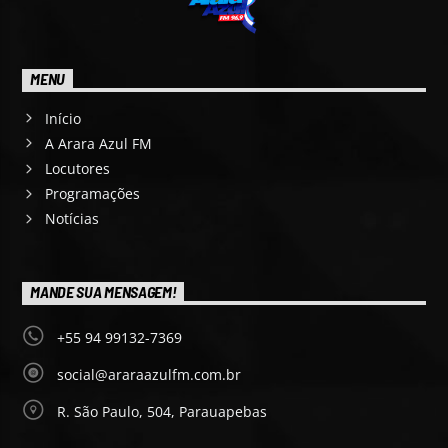
MENU
Início
A Arara Azul FM
Locutores
Programações
Notícias
MANDE SUA MENSAGEM!
+55 94 99132-7369
social@araraazulfm.com.br
R. São Paulo, 504, Parauapebas