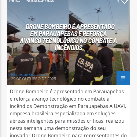
PARÁ
PARAUAPEBAS
1
DRONE BOMBEIRO É APRESENTADO
EM PARAUAPEBAS E REFORÇA
AVANÇO TECNOLÓGICO NO COMBATE A
Arara Azul FM
INCÊNDIOS
Henrique Gonzaga
29 DE OUTUBRO DE 2025
Drone Bombeiro é apresentado em Parauapebas
e reforça avanço tecnológico no combate a
incêndios Demonstração em Parauapebas A UAVI,
empresa brasileira especializada em soluções
aéreas inteligentes para missões críticas, realizou
nesta semana uma demonstração do seu
inovador Drone Bombeiro para representantes do