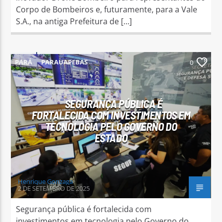
Corpo de Bombeiros e, futuramente, para a Vale
S.A., na antiga Prefeitura de […]
PARÁ
PARAUAPEBAS
0
SEGURANÇA PÚBLICA É
FORTALECIDA COM INVESTIMENTOS EM
TECNOLOGIA PELO GOVERNO DO
ESTADO
Henrique Gonzaga
2 DE SETEMBRO DE 2025
Segurança pública é fortalecida com
investimentos em tecnologia pelo Governo do