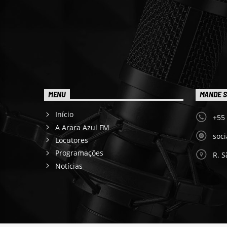
MENU
MANDE S
Início
+55
A Arara Azul FM
soc
Locutores
Programações
R. S
Notícias