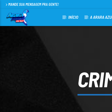
MANDE SUA MENSAGEM PRA GENTE!
INÍCIO
A ARARA AZU
CURRENT TRACK
ARARA AZUL FM 96,9
100
CRI