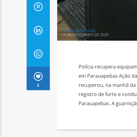
Henrique Gonzaga
11 DE DEZEMBRO DE 2025
Polícia recupera equipa
em Parauapebas Ação da p
recuperou, na manhã da q
2
registro de furto e cond
Parauapebas. A guarniçã