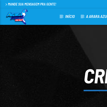
MANDE SUA MENSAGEM PRA GENTE!
INÍCIO
A ARARA AZU
CURRENT TRACK
ARARA AZUL FM 96,9
100
CR