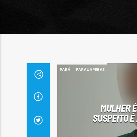
PARÁ
PARAUAPEBAS
MULHER É
SUSPEITO É 