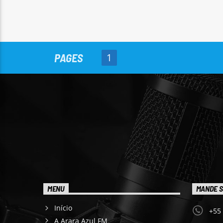
PAGES
1
MENU
MANDE S
Início
+55
A Arara Azul FM