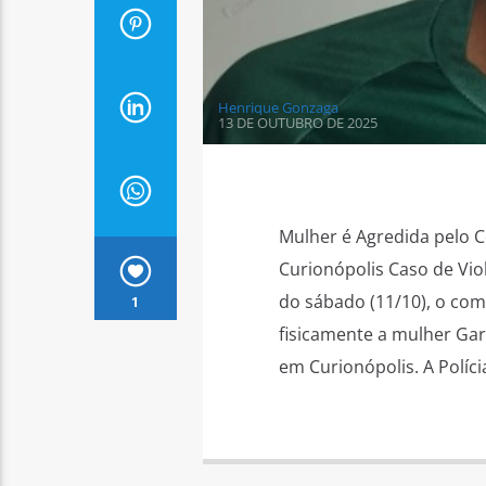
Henrique Gonzaga
13 DE OUTUBRO DE 2025
Mulher é Agredida pelo C
Curionópolis Caso de Vio
do sábado (11/10), o co
1
fisicamente a mulher Gard
em Curionópolis. A Polícia