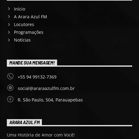
Início
A Arara Azul FM
Locutores
Programações
Notícias
MANDE SUA MENSAGEM!
+55 94 99132-7369
social@araraazulfm.com.br
R. São Paulo, 504, Parauapebas
ARARA AZUL FM
Uma História de Amor com Você!