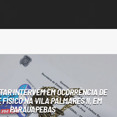
ITAR INTERVÉM EM OCORRÊNCIA DE
FÍSICO NA VILA PALMARES II, EM
PARAUAPEBAS