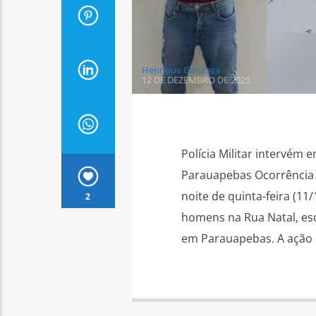
Henrique Gonzaga
12 DE DEZEMBRO DE 2025
Polícia Militar intervém 
Parauapebas Ocorrência re
noite de quinta-feira (11
2
homens na Rua Natal, esq
em Parauapebas. A ação 