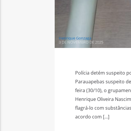
Henrique Gonzaga
3 DE NOVEMBRO DE 2025
Polícia detém suspeito p
Parauapebas suspeito de
feira (30/10), o grupame
Henrique Oliveira Nascim
flagrá-lo com substância
acordo com […]