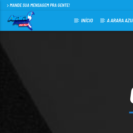
MANDE SUA MENSAGEM PRA GENTE!
INÍCIO
A ARARA AZU
CURRENT TRACK
ARARA AZUL FM 96,9
100