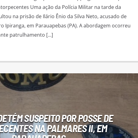
torpecentes Uma ação da Polícia Militar na tarde da
ultou na prisão de Ilário Ênio da Silva Neto, acusado de
rro Ipiranga, em Parauapebas (PA). A abordagem ocorreu
ante patrulhamento […]
 DETÉM SUSPEITO POR POSSE DE
CENTES NA PALMARES II, EM