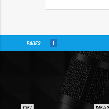
PAGES
1
MENU
MANDE S