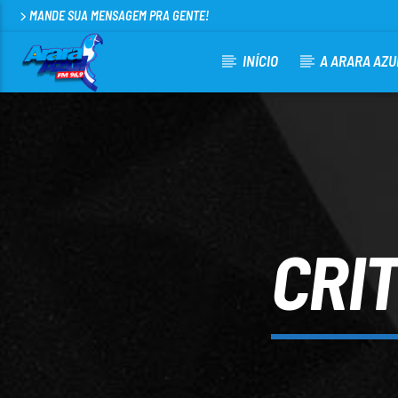
MANDE SUA MENSAGEM PRA GENTE!
INÍCIO
A ARARA AZU
CURRENT TRACK
ARARA AZUL FM 96,9
100
CRI