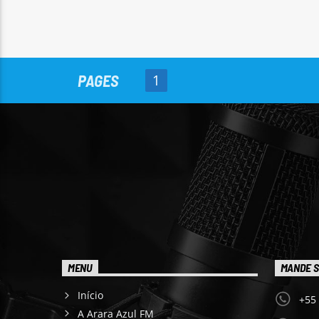
PAGES
1
MENU
MANDE S
Início
+55
A Arara Azul FM