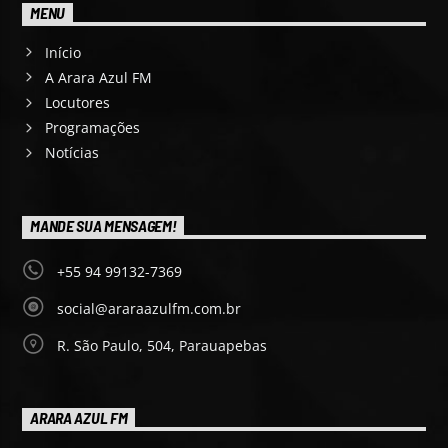
MENU
Início
A Arara Azul FM
Locutores
Programações
Notícias
MANDE SUA MENSAGEM!
+55 94 99132-7369
social@araraazulfm.com.br
R. São Paulo, 504, Parauapebas
ARARA AZUL FM