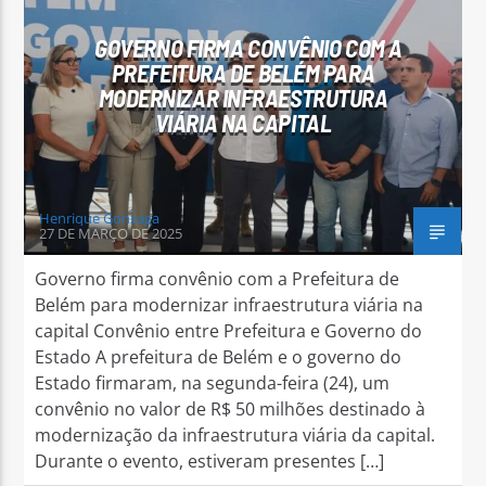
GOVERNO FIRMA CONVÊNIO COM A
PREFEITURA DE BELÉM PARA
MODERNIZAR INFRAESTRUTURA
VIÁRIA NA CAPITAL
Arara Azul FM
Henrique Gonzaga
27 DE MARÇO DE 2025
Governo firma convênio com a Prefeitura de
Belém para modernizar infraestrutura viária na
capital Convênio entre Prefeitura e Governo do
Estado A prefeitura de Belém e o governo do
Estado firmaram, na segunda-feira (24), um
convênio no valor de R$ 50 milhões destinado à
modernização da infraestrutura viária da capital.
Durante o evento, estiveram presentes […]