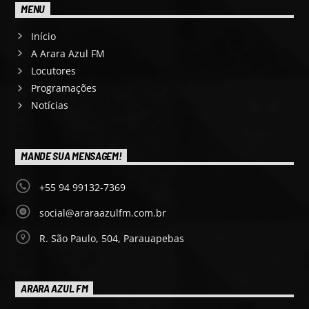
MENU
Início
A Arara Azul FM
Locutores
Programações
Notícias
MANDE SUA MENSAGEM!
+55 94 99132-7369
social@araraazulfm.com.br
R. São Paulo, 504, Parauapebas
ARARA AZUL FM