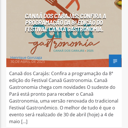
CANAÃ DOS CARAJÁS: CONFIRA A
PROGRAMAÇÃO DA 8ª EDIÇÃO DO
FESTIVAL CANAÃ GASTRONOMIA.
Arara Azul FM
Henrique Gonzaga
30 DE ABRIL DE 2025
Canaã dos Carajás: Confira a programação da 8ª
edição do Festival Canaã Gastronomia. Canaã
Gastronomia chega com novidades O sudeste do
Pará está pronto para receber o Canaã
Gastronomia, uma versão renovada do tradicional
Festival Gastronômico. O melhor de tudo é que o
evento será realizado de 30 de abril (hoje) a 4 de
maio […]