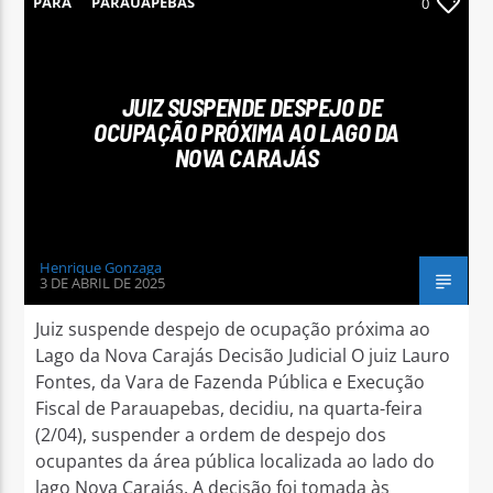
PARÁ
PARAUAPEBAS
0
JUIZ SUSPENDE DESPEJO DE
OCUPAÇÃO PRÓXIMA AO LAGO DA
Arara Azul FM
NOVA CARAJÁS
Henrique Gonzaga
3 DE ABRIL DE 2025
Juiz suspende despejo de ocupação próxima ao
Lago da Nova Carajás Decisão Judicial O juiz Lauro
Fontes, da Vara de Fazenda Pública e Execução
Fiscal de Parauapebas, decidiu, na quarta-feira
(2/04), suspender a ordem de despejo dos
ocupantes da área pública localizada ao lado do
lago Nova Carajás. A decisão foi tomada às