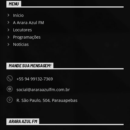
MENU
Início
A Arara Azul FM
Locutores
Programações
Notícias
MANDE SUA MENSAGEM!
+55 94 99132-7369
social@araraazulfm.com.br
R. São Paulo, 504, Parauapebas
ARARA AZUL FM