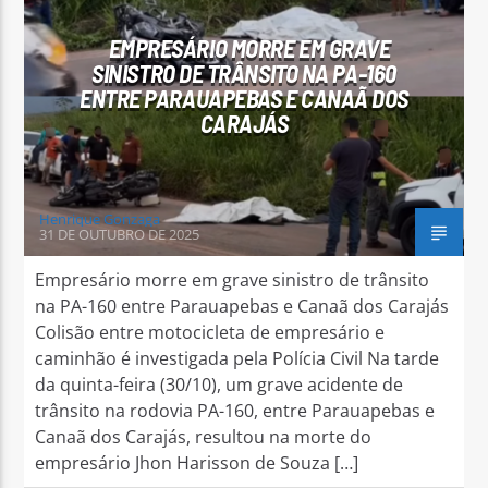
EMPRESÁRIO MORRE EM GRAVE
SINISTRO DE TRÂNSITO NA PA-160
ENTRE PARAUAPEBAS E CANAÃ DOS
CARAJÁS
Arara Azul FM
Henrique Gonzaga
31 DE OUTUBRO DE 2025
Empresário morre em grave sinistro de trânsito
na PA-160 entre Parauapebas e Canaã dos Carajás
Colisão entre motocicleta de empresário e
caminhão é investigada pela Polícia Civil Na tarde
da quinta-feira (30/10), um grave acidente de
trânsito na rodovia PA-160, entre Parauapebas e
Canaã dos Carajás, resultou na morte do
empresário Jhon Harisson de Souza […]