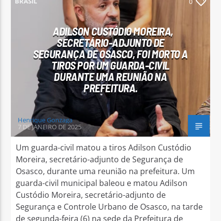
BRASIL
0
ADILSON CUSTÓDIO MOREIRA,
SECRETÁRIO-ADJUNTO DE
SEGURANÇA DE OSASCO, FOI MORTO A
TIROS POR UM GUARDA-CIVIL
Arara Azul FM
DURANTE UMA REUNIÃO NA
PREFEITURA.
Henrique Gonzaga
7 DE JANEIRO DE 2025
Um guarda-civil matou a tiros Adilson Custódio
Moreira, secretário-adjunto de Segurança de
Osasco, durante uma reunião na prefeitura. Um
guarda-civil municipal baleou e matou Adilson
Custódio Moreira, secretário-adjunto de
Segurança e Controle Urbano de Osasco, na tarde
de segunda-feira (6) na sede da Prefeitura de