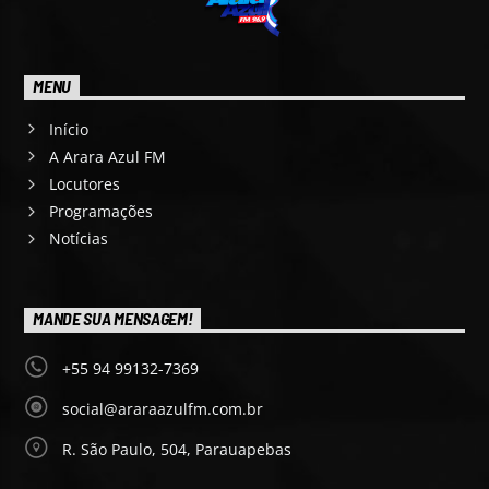
MENU
Início
A Arara Azul FM
Locutores
Programações
Notícias
MANDE SUA MENSAGEM!
+55 94 99132-7369
social@araraazulfm.com.br
R. São Paulo, 504, Parauapebas