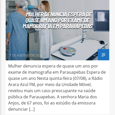
MULHER DENUNCIA ESPERA DE
QUASE UM ANO POR EXAME DE
MAMOGRAFIA EM PARAUAPEBAS
Arara Azul FM
Henrique Gonzaga
7 DE AGOSTO DE 2025
Mulher denuncia espera de quase um ano por
exame de mamografia em Parauapebas Espera de
quase um ano Nesta quinta-feira (07/08), a Rádio
Arara Azul FM, por meio da Unidade Móvel,
revelou mais um caso preocupante na saúde
pública de Parauapebas. A senhora Maria dos
Anjos, de 67 anos, foi ao estúdio da emissora
denunciar […]