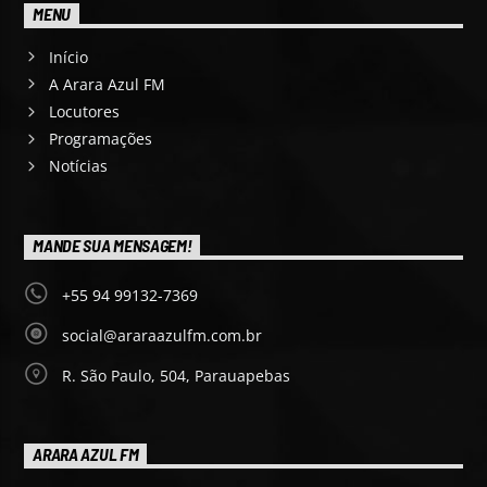
MENU
Início
A Arara Azul FM
Locutores
Programações
Notícias
MANDE SUA MENSAGEM!
+55 94 99132-7369
social@araraazulfm.com.br
R. São Paulo, 504, Parauapebas
ARARA AZUL FM