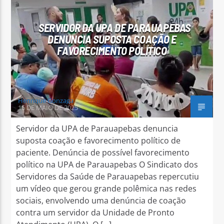
SERVIDOR DA UPA DE PARAUAPEBAS
DENUNCIA SUPOSTA COAÇÃO E
FAVORECIMENTO POLÍTICO
Arara Azul FM
Henrique Gonzaga
16 DE MAIO DE 2025
Servidor da UPA de Parauapebas denuncia
suposta coação e favorecimento político de
paciente. Denúncia de possível favorecimento
político na UPA de Parauapebas O Sindicato dos
Servidores da Saúde de Parauapebas repercutiu
um vídeo que gerou grande polêmica nas redes
sociais, envolvendo uma denúncia de coação
contra um servidor da Unidade de Pronto