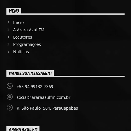
MENU
Início
A Arara Azul FM
Locutores
Programações
Notícias
MANDE SUA MENSAGEM!
+55 94 99132-7369
social@araraazulfm.com.br
R. São Paulo, 504, Parauapebas
ARARA AZUL FM