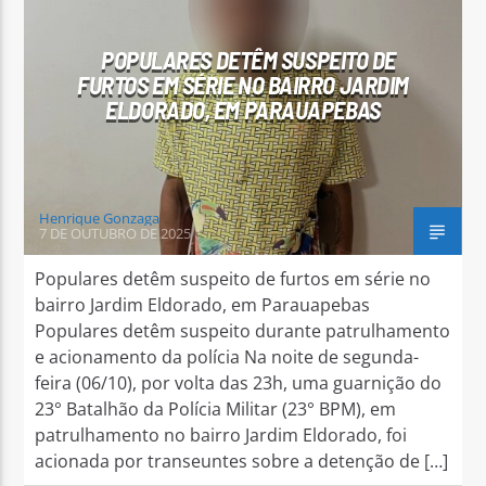
POPULARES DETÊM SUSPEITO DE
FURTOS EM SÉRIE NO BAIRRO JARDIM
ELDORADO, EM PARAUAPEBAS
Arara Azul FM
Henrique Gonzaga
7 DE OUTUBRO DE 2025
Populares detêm suspeito de furtos em série no
bairro Jardim Eldorado, em Parauapebas
Populares detêm suspeito durante patrulhamento
e acionamento da polícia Na noite de segunda-
feira (06/10), por volta das 23h, uma guarnição do
23° Batalhão da Polícia Militar (23° BPM), em
patrulhamento no bairro Jardim Eldorado, foi
acionada por transeuntes sobre a detenção de […]