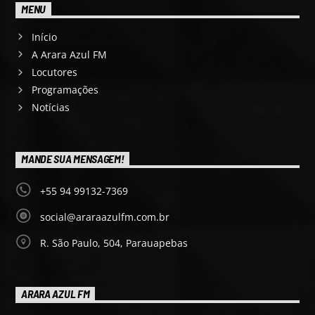
MENU
Início
A Arara Azul FM
Locutores
Programações
Notícias
MANDE SUA MENSAGEM!
+55 94 99132-7369
social@araraazulfm.com.br
R. São Paulo, 504, Parauapebas
ARARA AZUL FM