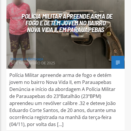
POLÍCIA MILITAR APREENDE ARMA DE
FOGO E DETÉM JOVEM NO BAIRRO
NOVA VIDA II, EM PARAUAPEBAS
Arara Azul FM
Henrique Gonzaga
5 DE NOVEMBRO DE 2025
Polícia Militar apreende arma de fogo e detém
jovem no bairro Nova Vida II, em Parauapebas
Denúncia e início da abordagem A Polícia Militar
de Parauapebas do 23ºBatalhão (23ºBPM)
apreendeu um revólver calibre .32 e deteve João
Eduardo Corte Santos, de 20 anos, durante uma
ocorrência registrada na manhã da terça-feira
(04/11), por volta das […]