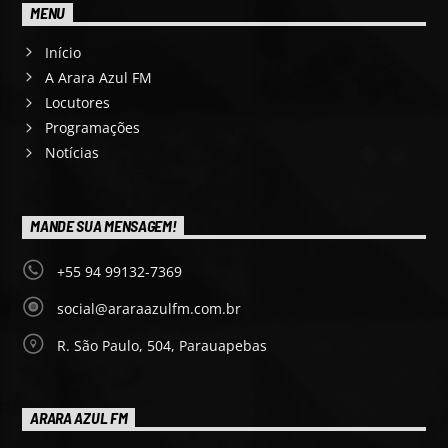
MENU
Início
A Arara Azul FM
Locutores
Programações
Notícias
MANDE SUA MENSAGEM!
+55 94 99132-7369
social@araraazulfm.com.br
R. São Paulo, 504, Parauapebas
ARARA AZUL FM