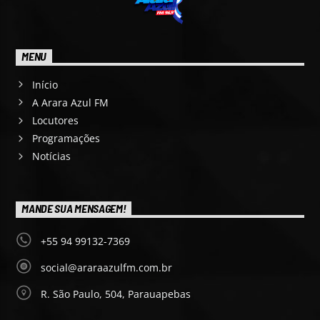
MENU
Início
A Arara Azul FM
Locutores
Programações
Notícias
MANDE SUA MENSAGEM!
+55 94 99132-7369
social@araraazulfm.com.br
R. São Paulo, 504, Parauapebas