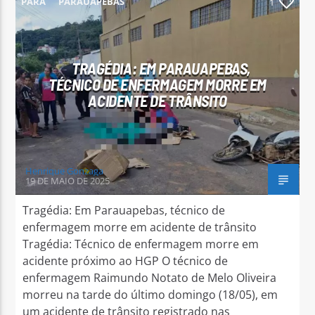
PARÁ
PARAUAPEBAS
1
TRAGÉDIA: EM PARAUAPEBAS,
TÉCNICO DE ENFERMAGEM MORRE EM
Arara Azul FM
ACIDENTE DE TRÂNSITO
Henrique Gonzaga
19 DE MAIO DE 2025
Tragédia: Em Parauapebas, técnico de
enfermagem morre em acidente de trânsito
Tragédia: Técnico de enfermagem morre em
acidente próximo ao HGP O técnico de
enfermagem Raimundo Notato de Melo Oliveira
morreu na tarde do último domingo (18/05), em
um acidente de trânsito registrado nas