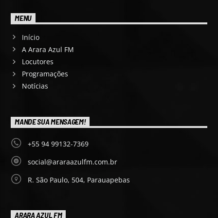
MENU
Início
A Arara Azul FM
Locutores
Programações
Notícias
MANDE SUA MENSAGEM!
+55 94 99132-7369
social@araraazulfm.com.br
R. São Paulo, 504, Parauapebas
ARARA AZUL FM