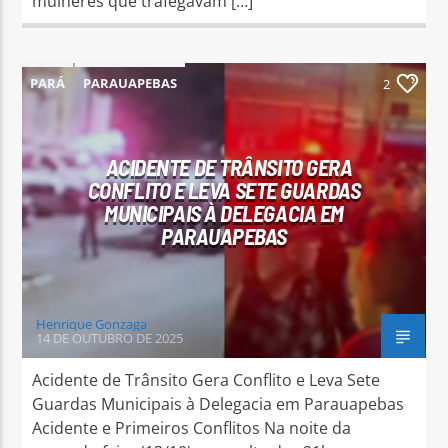
mulheres que trafegavam […]
PARÁ
PARAUAPEBAS
2
ACIDENTE DE TRÂNSITO GERA
CONFLITO E LEVA SETE GUARDAS
MUNICIPAIS À DELEGACIA EM
PARAUAPEBAS
Henrique Gonzaga
14 DE OUTUBRO DE 2025
Acidente de Trânsito Gera Conflito e Leva Sete
Guardas Municipais à Delegacia em Parauapebas
Acidente e Primeiros Conflitos Na noite da