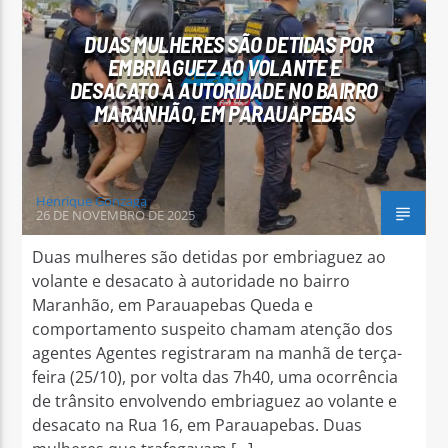
DUAS MULHERES SÃO DETIDAS POR
EMBRIAGUEZ AO VOLANTE E
DESACATO À AUTORIDADE NO BAIRRO
MARANHÃO, EM PARAUAPEBAS
Arara Azul FM
Henrique Gonzaga
26 DE NOVEMBRO DE 2025
Duas mulheres são detidas por embriaguez ao
volante e desacato à autoridade no bairro
Maranhão, em Parauapebas Queda e
comportamento suspeito chamam atenção dos
agentes Agentes registraram na manhã de terça-
feira (25/10), por volta das 7h40, uma ocorrência
de trânsito envolvendo embriaguez ao volante e
desacato na Rua 16, em Parauapebas. Duas