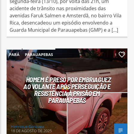
segunda-feira (13/10), por volta das 21h, um
acidente de trânsito nas proximidades das
avenidas Faruk Salmen e Amsterdã, no bairro Vila
Rica, desencadeou um episódio envolvendo a
Guarda Municipal de Parauapebas (GMP) e a […]
PARÁ
PARAUAPEBAS
1
HOMEM É PRESO POR EMBRIAGUEZ
AO VOLANTE APÓS PERSEGUIÇÃO E
RESISTÊNCIA À PRISÃO EM
PARAUAPEBAS
Henrique Gonzaga
18 DE AGOSTO DE 2025