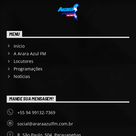
MENU
Início
A Arara Azul FM
Locutores
Programações
Notícias
MANDE SUA MENSAGEM!
+55 94 99132-7369
social@araraazulfm.com.br
R. São Paulo, 504, Parauapebas