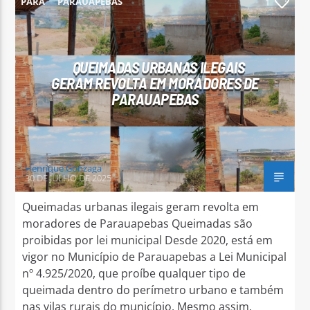
PARÁ
PARAUAPEBAS
1
QUEIMADAS URBANAS ILEGAIS
GERAM REVOLTA EM MORADORES DE
Arara Azul FM
PARAUAPEBAS
Henrique Gonzaga
30 DE JULHO DE 2025
Queimadas urbanas ilegais geram revolta em
moradores de Parauapebas Queimadas são
proibidas por lei municipal Desde 2020, está em
vigor no Município de Parauapebas a Lei Municipal
nº 4.925/2020, que proíbe qualquer tipo de
queimada dentro do perímetro urbano e também
nas vilas rurais do município. Mesmo assim,