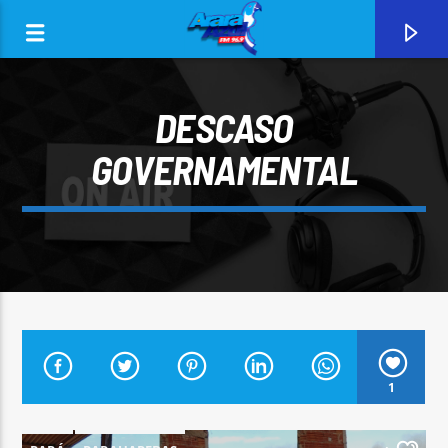
DESCASO
GOVERNAMENTAL
0:00
CURRENT TRACK
1
ARARA AZUL FM 96,9