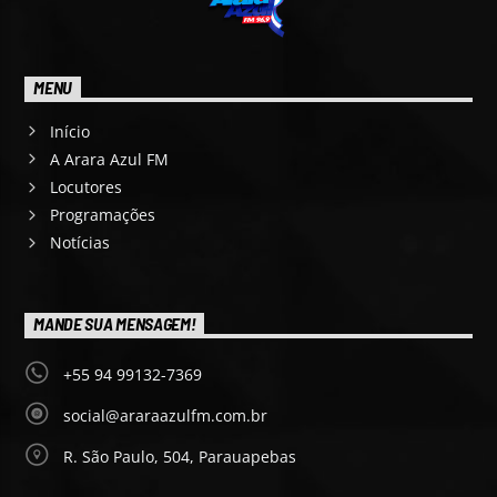
MENU
Início
A Arara Azul FM
Locutores
Programações
Notícias
MANDE SUA MENSAGEM!
+55 94 99132-7369
social@araraazulfm.com.br
R. São Paulo, 504, Parauapebas