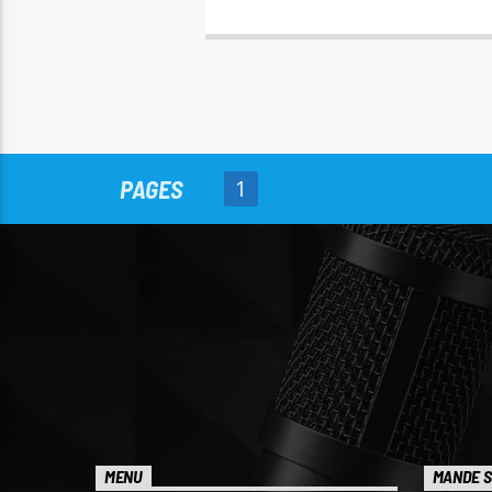
PAGES
1
MENU
MANDE S