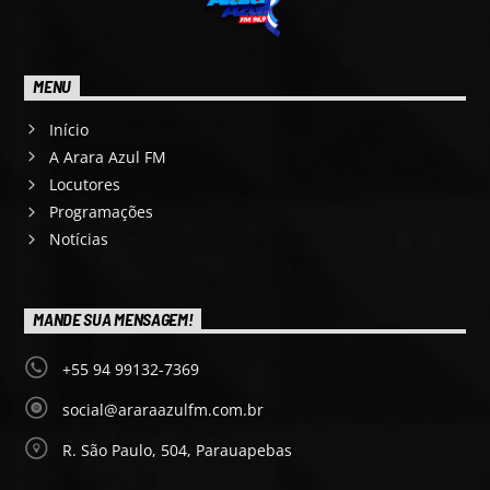
MENU
Início
A Arara Azul FM
Locutores
Programações
Notícias
MANDE SUA MENSAGEM!
+55 94 99132-7369
social@araraazulfm.com.br
R. São Paulo, 504, Parauapebas