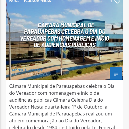
PARÁ
PARAUAPEBAS
1
CÂMARA MUNICIPAL DE
PARAUAPEBAS CELEBRA O DIA DO
VEREADOR COM HOMENAGEM E INÍCIO
Arara Azul FM
DE AUDIÊNCIAS PÚBLICAS
Henrique Gonzaga
1 DE OUTUBRO DE 2025
Câmara Municipal de Parauapebas celebra o Dia
do Vereador com homenagem e início de
audiências públicas Câmara Celebra Dia do
Vereador Nesta quarta-feira 1º de Outubro, a
Câmara Municipal de Parauapebas realizou um
ato em comemoração ao Dia do Vereador,
celebrado desde 1984, instituído pela Lei Federal