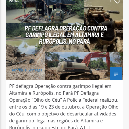
PARÁ
0
PF DEFLAGRA OPERAÇÃO CONTRA
GARIMPO ILEGAL EM ALTAMIRA E
Arara Azul FM
RURÓPOLIS, NO PARÁ
Henrique Gonzaga
24 DE OUTUBRO DE 2025
PF deflagra Operação contra garimpo ilegal em
Altamira e Rurópolis, no Pará PF Deflagra
Operação “Olho do Céu” A Polícia Federal realizou,
entre os dias 19 e 23 de outubro, a Operação Olho
do Céu, com o objetivo de desarticular atividades
de garimpo ilegal nas regiões de Altamira e
Rurópolis, no sudoeste do Pará. A […]