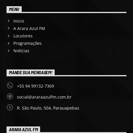
MENU
Início
A Arara Azul FM
Locutores
Programações
Notícias
MANDE SUA MENSAGEM!
+55 94 99132-7369
social@araraazulfm.com.br
R. São Paulo, 504, Parauapebas
ARARA AZUL FM