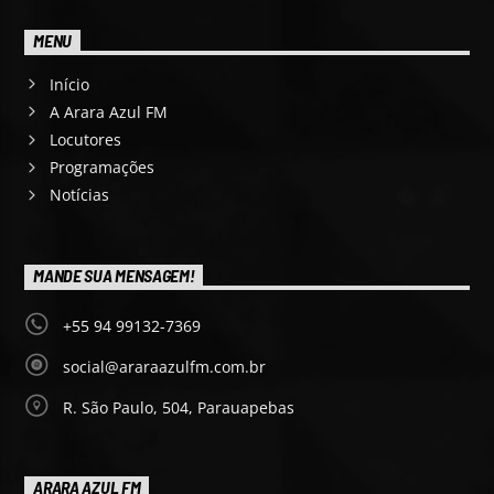
MENU
Início
A Arara Azul FM
Locutores
Programações
Notícias
MANDE SUA MENSAGEM!
+55 94 99132-7369
social@araraazulfm.com.br
R. São Paulo, 504, Parauapebas
ARARA AZUL FM