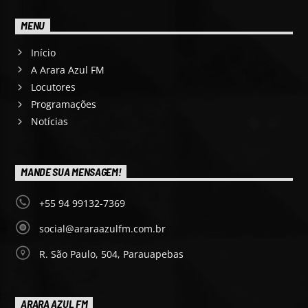
MENU
Início
A Arara Azul FM
Locutores
Programações
Notícias
MANDE SUA MENSAGEM!
+55 94 99132-7369
social@araraazulfm.com.br
R. São Paulo, 504, Parauapebas
ARARA AZUL FM