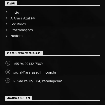
MENU
Início
A Arara Azul FM
Locutores
Programações
Notícias
MANDE SUA MENSAGEM!
+55 94 99132-7369
social@araraazulfm.com.br
R. São Paulo, 504, Parauapebas
ARARA AZUL FM