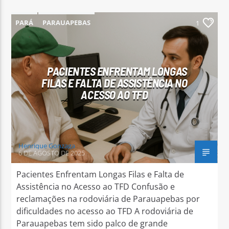
PARÁ
PARAUAPEBAS
1
PACIENTES ENFRENTAM LONGAS
Arara Azul FM
FILAS E FALTA DE ASSISTÊNCIA NO
ACESSO AO TFD
Henrique Gonzaga
6 DE AGOSTO DE 2025
Pacientes Enfrentam Longas Filas e Falta de
Assistência no Acesso ao TFD Confusão e
reclamações na rodoviária de Parauapebas por
dificuldades no acesso ao TFD A rodoviária de
Parauapebas tem sido palco de grande