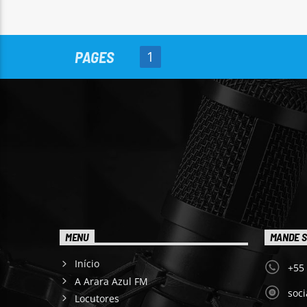
PAGES
1
MENU
MANDE S
Início
+55
A Arara Azul FM
soc
Locutores