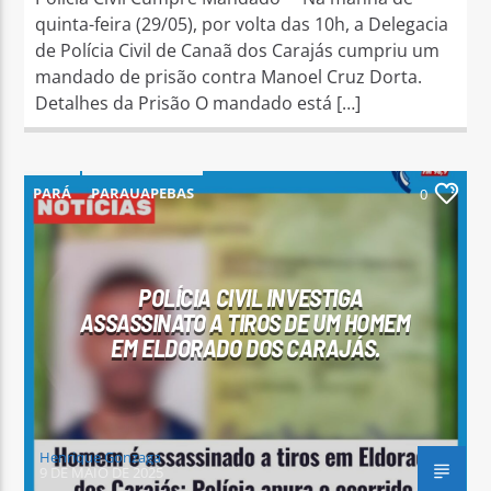
quinta-feira (29/05), por volta das 10h, a Delegacia
de Polícia Civil de Canaã dos Carajás cumpriu um
mandado de prisão contra Manoel Cruz Dorta.
Detalhes da Prisão O mandado está […]
PARÁ
PARAUAPEBAS
0
POLÍCIA CIVIL INVESTIGA
ASSASSINATO A TIROS DE UM HOMEM
EM ELDORADO DOS CARAJÁS.
Henrique Gonzaga
9 DE MAIO DE 2025