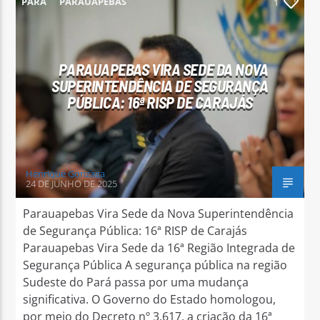
PARÁ
PARAUAPEBAS
1
PARAUAPEBAS VIRA SEDE DA NOVA
SUPERINTENDÊNCIA DE SEGURANÇA
Arara Azul FM
PÚBLICA: 16ª RISP DE CARAJÁS
Henrique Gonzaga
24 DE JUNHO DE 2025
Parauapebas Vira Sede da Nova Superintendência
de Segurança Pública: 16ª RISP de Carajás
Parauapebas Vira Sede da 16ª Região Integrada de
Segurança Pública A segurança pública na região
Sudeste do Pará passa por uma mudança
significativa. O Governo do Estado homologou,
por meio do Decreto nº 3.617, a criação da 16ª