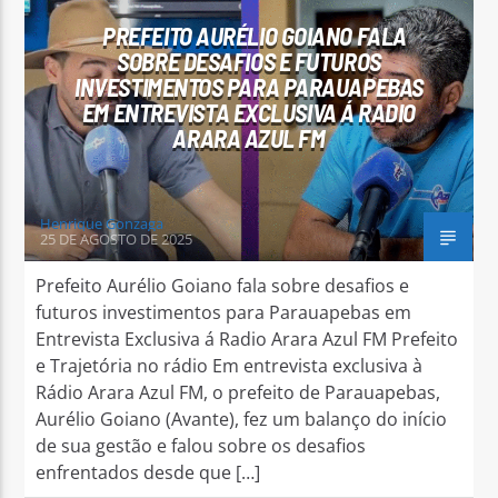
PREFEITO AURÉLIO GOIANO FALA
SOBRE DESAFIOS E FUTUROS
INVESTIMENTOS PARA PARAUAPEBAS
EM ENTREVISTA EXCLUSIVA Á RADIO
ARARA AZUL FM
Arara Azul FM
Henrique Gonzaga
25 DE AGOSTO DE 2025
Prefeito Aurélio Goiano fala sobre desafios e
futuros investimentos para Parauapebas em
Entrevista Exclusiva á Radio Arara Azul FM Prefeito
e Trajetória no rádio Em entrevista exclusiva à
Rádio Arara Azul FM, o prefeito de Parauapebas,
Aurélio Goiano (Avante), fez um balanço do início
de sua gestão e falou sobre os desafios
enfrentados desde que […]