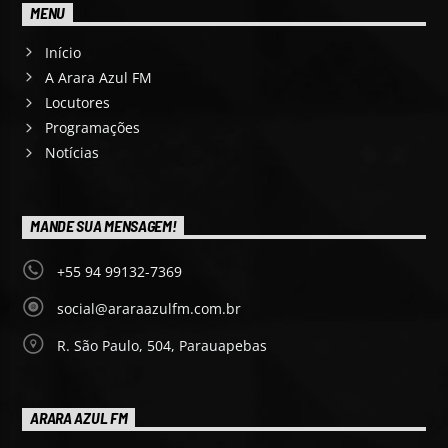
MENU
Início
A Arara Azul FM
Locutores
Programações
Notícias
MANDE SUA MENSAGEM!
+55 94 99132-7369
social@araraazulfm.com.br
R. São Paulo, 504, Parauapebas
ARARA AZUL FM