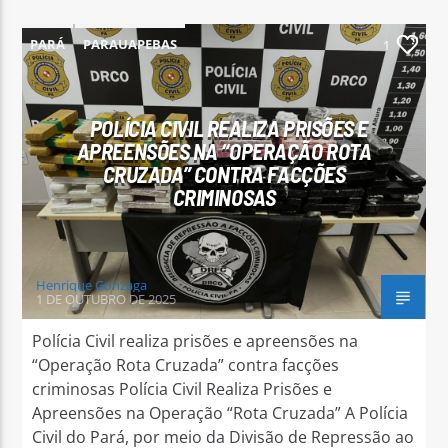
PARÁ
PARAUAPEBAS
1
POLÍCIA CIVIL REALIZA PRISÕES E
Arara Azul FM
APREENSÕES NA “OPERAÇÃO ROTA
CRUZADA” CONTRA FACÇÕES
CRIMINOSAS
Henrique Gonzaga
1 DE OUTUBRO DE 2025
Polícia Civil realiza prisões e apreensões na
“Operação Rota Cruzada” contra facções
criminosas Polícia Civil Realiza Prisões e
Apreensões na Operação “Rota Cruzada” A Polícia
Civil do Pará, por meio da Divisão de Repressão ao