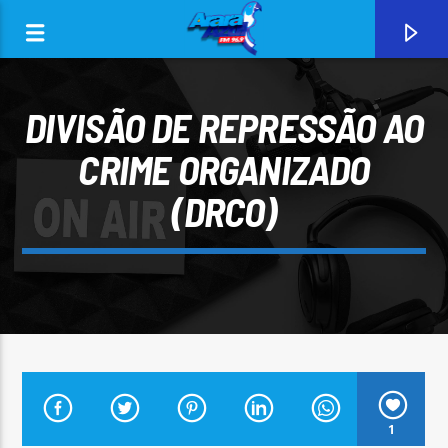
DIVISÃO DE REPRESSÃO AO
CRIME ORGANIZADO
(DRCO)
0:00
CURRENT TRACK
ARARA AZUL FM 96,9
1