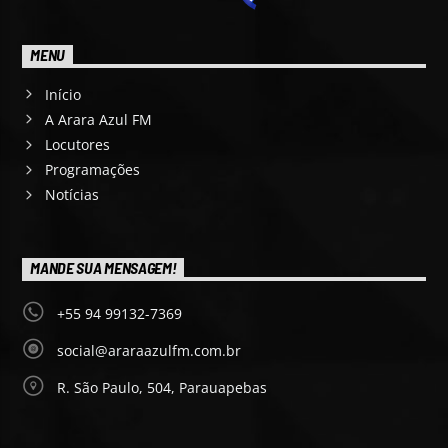
MENU
Início
A Arara Azul FM
Locutores
Programações
Notícias
MANDE SUA MENSAGEM!
+55 94 99132-7369
social@araraazulfm.com.br
R. São Paulo, 504, Parauapebas