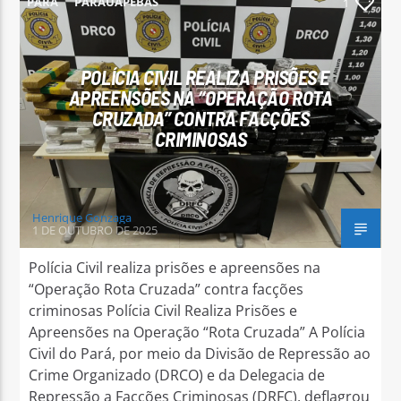
PARÁ
PARAUAPEBAS
1
POLÍCIA CIVIL REALIZA PRISÕES E
APREENSÕES NA “OPERAÇÃO ROTA
CRUZADA” CONTRA FACÇÕES
Arara Azul FM
CRIMINOSAS
Henrique Gonzaga
1 DE OUTUBRO DE 2025
Polícia Civil realiza prisões e apreensões na
“Operação Rota Cruzada” contra facções
criminosas Polícia Civil Realiza Prisões e
Apreensões na Operação “Rota Cruzada” A Polícia
Civil do Pará, por meio da Divisão de Repressão ao
Crime Organizado (DRCO) e da Delegacia de
Repressão a Facções Criminosas (DRFC), deflagrou