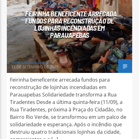
FEIRINHA BENEFICENTE ARRECADA
FUNDOS PARA RECONSTRUÇÃO DE
LOJINHAS INCENDIADAS EM
PARAUAPEBAS
Arara Azul FM
Henrique Gonzaga
12 DE SETEMBRO DE 2025
Feirinha beneficente arrecada fundos para
reconstrução de lojinhas incendiadas em
Parauapebas Solidariedade transforma a Rua
Tiradentes Desde a última quinta-feira (11/09), a
Rua Tiradentes, próxima à Praça do Cidadão, no
Bairro Rio Verde, se transformou em um palco de
solidariedade e esperança. Após o incêndio que
destruiu quatro tradicionais lojinhas da cidade,