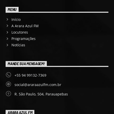
MENU
Início
A Arara Azul FM
Locutores
Programações
Notícias
MANDE SUA MENSAGEM!
+55 94 99132-7369
social@araraazulfm.com.br
R. São Paulo, 504, Parauapebas
ARARA AZUL FM