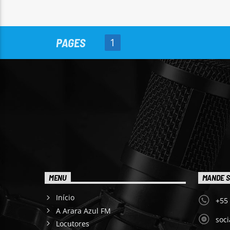
PAGES
1
MENU
MANDE S
Início
+55
A Arara Azul FM
soc
Locutores