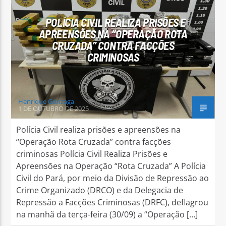
POLÍCIA CIVIL REALIZA PRISÕES E
APREENSÕES NA “OPERAÇÃO ROTA
CRUZADA” CONTRA FACÇÕES
CRIMINOSAS
Arara Azul FM
Henrique Gonzaga
1 DE OUTUBRO DE 2025
Polícia Civil realiza prisões e apreensões na
“Operação Rota Cruzada” contra facções
criminosas Polícia Civil Realiza Prisões e
Apreensões na Operação “Rota Cruzada” A Polícia
Civil do Pará, por meio da Divisão de Repressão ao
Crime Organizado (DRCO) e da Delegacia de
Repressão a Facções Criminosas (DRFC), deflagrou
na manhã da terça-feira (30/09) a “Operação […]