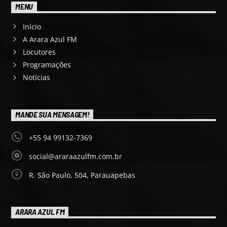
MENU
Início
A Arara Azul FM
Locutores
Programações
Notícias
MANDE SUA MENSAGEM!
+55 94 99132-7369
social@araraazulfm.com.br
R. São Paulo, 504, Parauapebas
ARARA AZUL FM