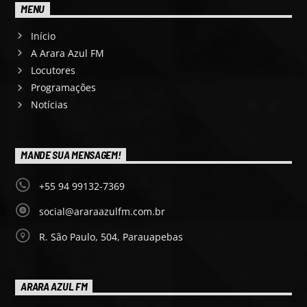
MENU
Início
A Arara Azul FM
Locutores
Programações
Notícias
MANDE SUA MENSAGEM!
+55 94 99132-7369
social@araraazulfm.com.br
R. São Paulo, 504, Parauapebas
ARARA AZUL FM