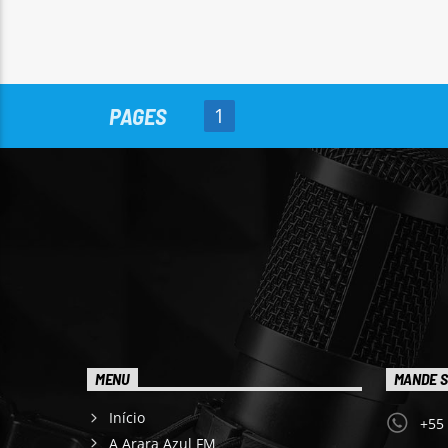
PAGES
1
MENU
MANDE S
Início
+55
A Arara Azul FM