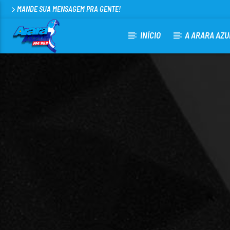
MANDE SUA MENSAGEM PRA GENTE!
INÍCIO
A ARARA AZU
CURRENT TRACK
ARARA AZUL FM 96,9
100