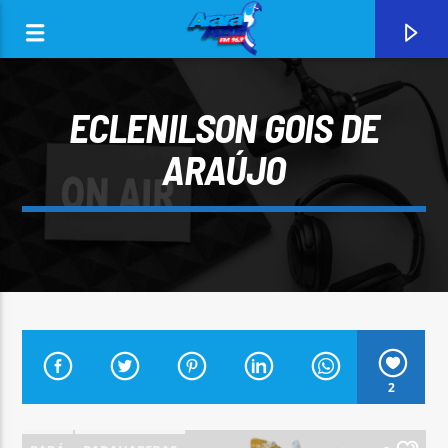
ECLENILSON GOIS DE
ARAÚJO
0:00
CURRENT TRACK
2
ARARA AZUL FM 96,9