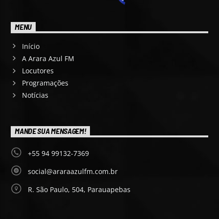
MENU
Início
A Arara Azul FM
Locutores
Programações
Notícias
MANDE SUA MENSAGEM!
+55 94 99132-7369
social@araraazulfm.com.br
R. São Paulo, 504, Parauapebas