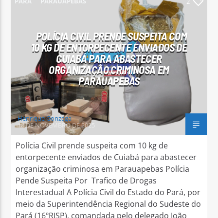
PARÁ
PARAUAPEBAS
2
POLÍCIA CIVIL PRENDE SUSPEITA COM
10 KG DE ENTORPECENTE ENVIADOS DE
CUIABÁ PARA ABASTECER
Arara Azul FM
ORGANIZAÇÃO CRIMINOSA EM
PARAUAPEBAS
Henrique Gonzaga
18 DE NOVEMBRO DE 2025
Polícia Civil prende suspeita com 10 kg de
entorpecente enviados de Cuiabá para abastecer
organização criminosa em Parauapebas Polícia
Pende Suspeita Por Trafico de Drogas
Interestadual A Polícia Civil do Estado do Pará, por
meio da Superintendência Regional do Sudeste do
Pará (16ºRISP), comandada pelo delegado João