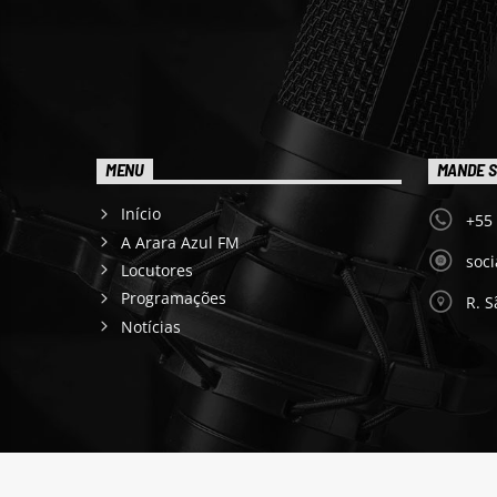
MENU
MANDE S
Início
+55
A Arara Azul FM
soc
Locutores
Programações
R. S
Notícias