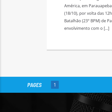
América, em Parauapebas 
(18/10), por volta das 12h
Batalhão (23° BPM) de P
envolvimento com o […]
PAGES
1