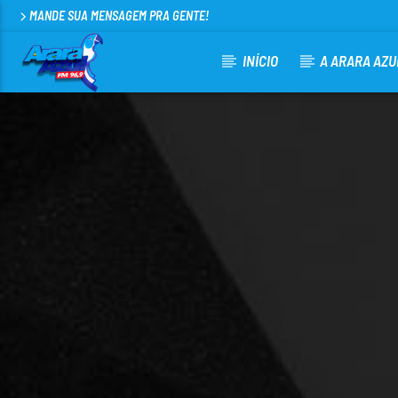
MANDE SUA MENSAGEM PRA GENTE!
INÍCIO
A ARARA AZU
CURRENT TRACK
ARARA AZUL FM 96,9
100