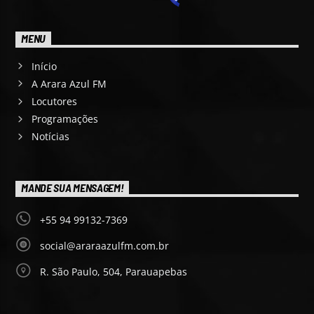
MENU
Início
A Arara Azul FM
Locutores
Programações
Notícias
MANDE SUA MENSAGEM!
+55 94 99132-7369
social@araraazulfm.com.br
R. São Paulo, 504, Parauapebas