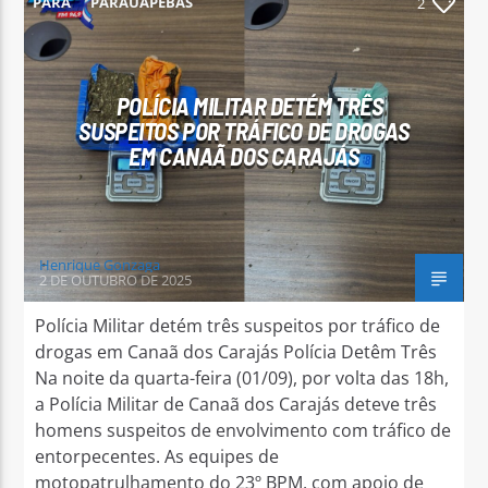
PARÁ
PARAUAPEBAS
2
POLÍCIA MILITAR DETÉM TRÊS
SUSPEITOS POR TRÁFICO DE DROGAS
Arara Azul FM
EM CANAÃ DOS CARAJÁS
Henrique Gonzaga
2 DE OUTUBRO DE 2025
Polícia Militar detém três suspeitos por tráfico de
drogas em Canaã dos Carajás Polícia Detêm Três
Na noite da quarta-feira (01/09), por volta das 18h,
a Polícia Militar de Canaã dos Carajás deteve três
homens suspeitos de envolvimento com tráfico de
entorpecentes. As equipes de
motopatrulhamento do 23º BPM, com apoio de