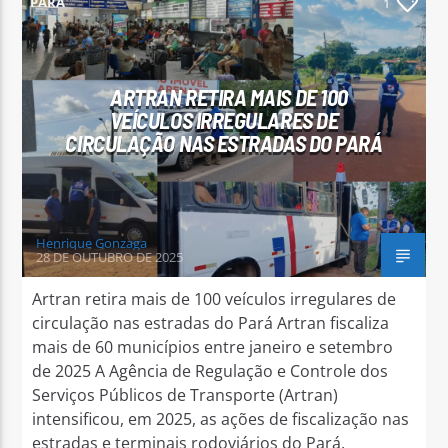
PARÁ
1
ARTRAN RETIRA MAIS DE 100
VEÍCULOS IRREGULARES DE
Arara Azul FM
CIRCULAÇÃO NAS ESTRADAS DO PARÁ
Henrique Gonzaga
28 DE OUTUBRO DE 2025
Artran retira mais de 100 veículos irregulares de
circulação nas estradas do Pará Artran fiscaliza
mais de 60 municípios entre janeiro e setembro
de 2025 A Agência de Regulação e Controle dos
Serviços Públicos de Transporte (Artran)
intensificou, em 2025, as ações de fiscalização nas
estradas e terminais rodoviários do Pará,