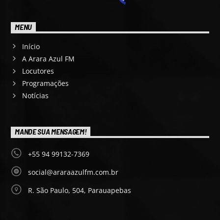
MENU
Início
A Arara Azul FM
Locutores
Programações
Notícias
MANDE SUA MENSAGEM!
+55 94 99132-7369
social@araraazulfm.com.br
R. São Paulo, 504, Parauapebas