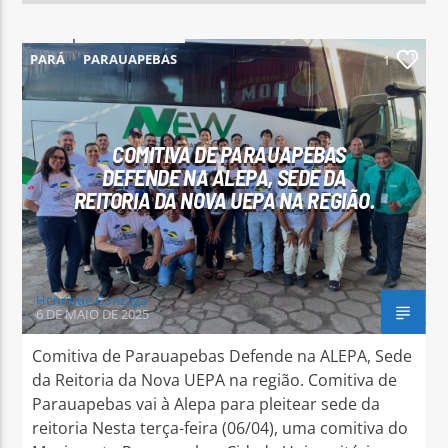
PARÁ
PARAUAPEBAS
1
COMITIVA DE PARAUAPEBAS
DEFENDE NA ALEPA, SEDE DA
REITORIA DA NOVA UEPA NA REGIÃO.
Henrique Gonzaga
6 DE MAIO DE 2025
Comitiva de Parauapebas Defende na ALEPA, Sede
da Reitoria da Nova UEPA na região. Comitiva de
Parauapebas vai à Alepa para pleitear sede da
reitoria Nesta terça-feira (06/04), uma comitiva do