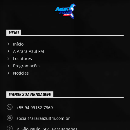
MENU
Início
A Arara Azul FM
Locutores
Programações
Notícias
MANDE SUA MENSAGEM!
+55 94 99132-7369
social@araraazulfm.com.br
R. São Paulo, 504, Parauapebas