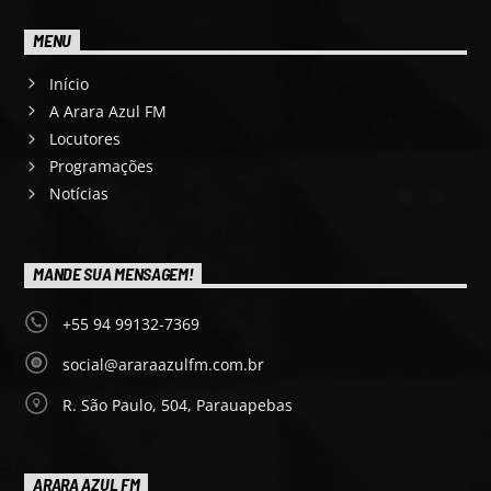
MENU
Início
A Arara Azul FM
Locutores
Programações
Notícias
MANDE SUA MENSAGEM!
+55 94 99132-7369
social@araraazulfm.com.br
R. São Paulo, 504, Parauapebas
ARARA AZUL FM