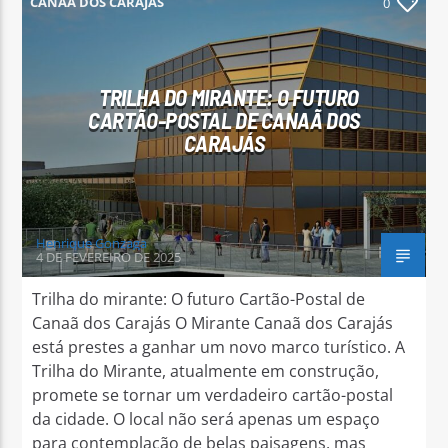
CANAÃ DOS CARAJÁS
0
TRILHA DO MIRANTE: O FUTURO
CARTÃO-POSTAL DE CANAÃ DOS
Arara Azul FM
CARAJÁS
Henrique Gonzaga
4 DE FEVEREIRO DE 2025
Trilha do mirante: O futuro Cartão-Postal de
Canaã dos Carajás O Mirante Canaã dos Carajás
está prestes a ganhar um novo marco turístico. A
Trilha do Mirante, atualmente em construção,
promete se tornar um verdadeiro cartão-postal
da cidade. O local não será apenas um espaço
para contemplação de belas paisagens, mas