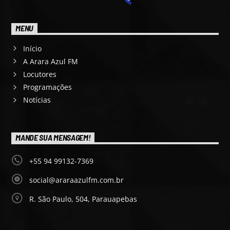
MENU
Início
A Arara Azul FM
Locutores
Programações
Notícias
MANDE SUA MENSAGEM!
+55 94 99132-7369
social@araraazulfm.com.br
R. São Paulo, 504, Parauapebas