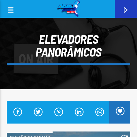
ELEVADORES
PANORÂMICOS
0:00
CURRENT TRACK
ARARA AZUL FM 96,9