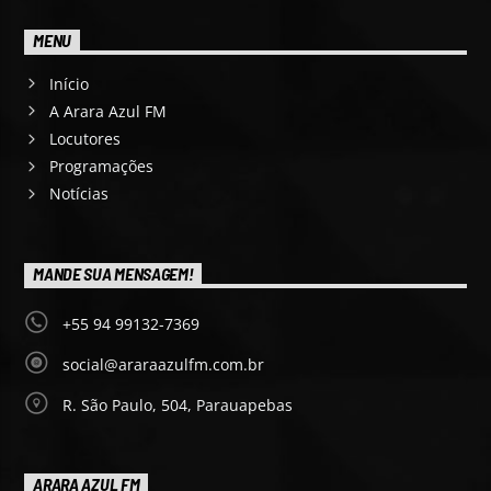
MENU
Início
A Arara Azul FM
Locutores
Programações
Notícias
MANDE SUA MENSAGEM!
+55 94 99132-7369
social@araraazulfm.com.br
R. São Paulo, 504, Parauapebas
ARARA AZUL FM