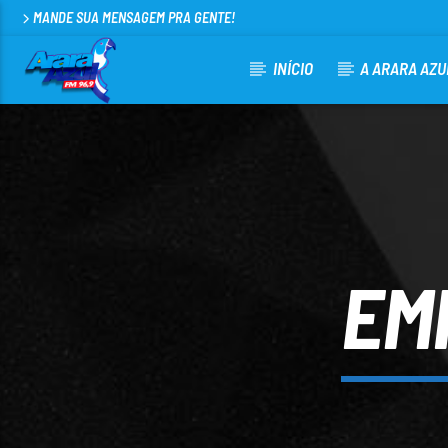
MANDE SUA MENSAGEM PRA GENTE!
INÍCIO
A ARARA AZU
CURRENT TRACK
ARARA AZUL FM 96,9
100
EM