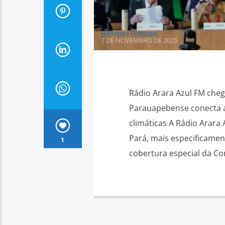
Henrique Gonzaga
7 DE NOVEMBRO DE 2025
Rádio Arara Azul FM cheg
Parauapebense conecta a
climáticas A Rádio Arara
Pará, mais especificament
1
cobertura especial da Co