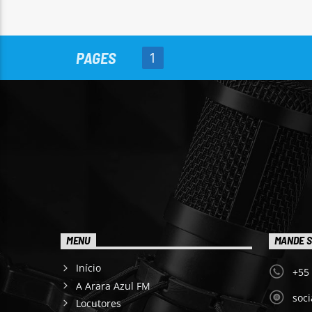
PAGES
1
MENU
MANDE S
Início
+55
A Arara Azul FM
soc
Locutores